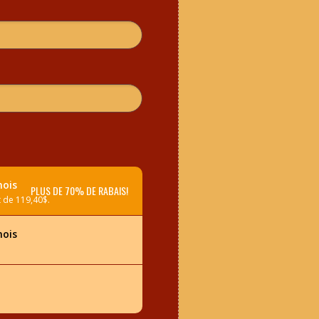
mois
PLUS DE 70% DE RABAIS!
 de 119,40$.
mois