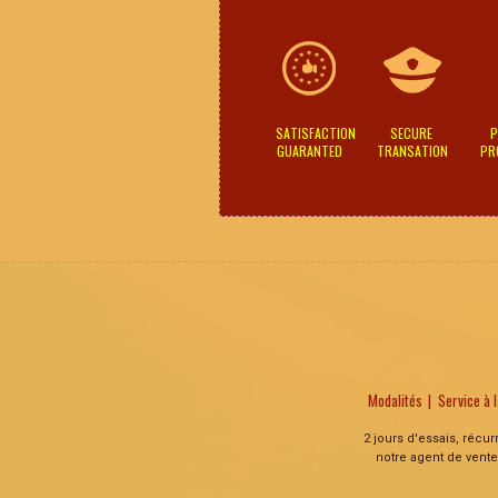
SATISFACTION
SECURE
P
GUARANTED
TRANSATION
PR
Modalités
Service à l
2 jours d'essais, récu
notre agent de vente