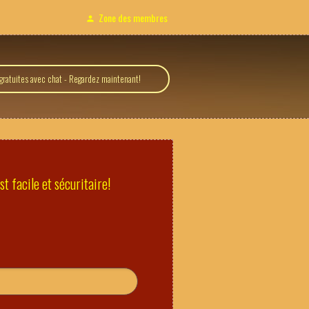
Zone des membres
ratuites avec chat - Regardez maintenant!
t facile et sécuritaire!