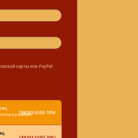
овской карты или PayPal
сяц
СКИДКА БОЛЕЕ 70%!
атежом в размере
яц
СКИДКА БОЛЕЕ 30%!