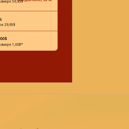
азмере 59,95$
ц
ре 29,95$
00$
азмере 1,00$*