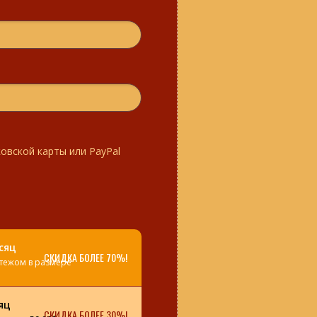
овской карты или PayPal
сяц
СКИДКА БОЛЕЕ 70%!
атежом в размере
яц
СКИДКА БОЛЕЕ 30%!