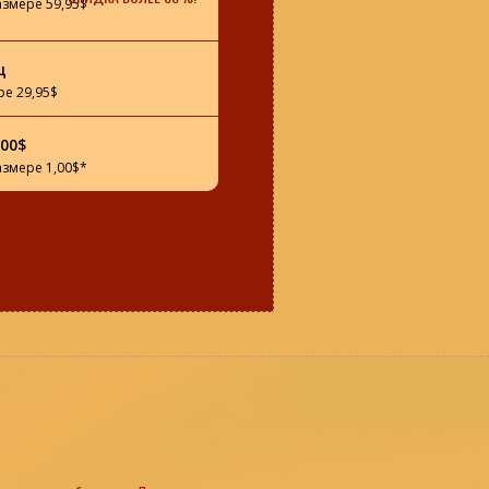
азмере 59,95$
ц
ре 29,95$
00$
азмере 1,00$*