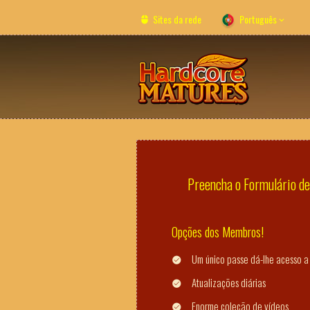
Sites da rede
Português
Preencha o Formulário de 
Opções dos Membros!
Um único passe dá-lhe acesso a 
Atualizações diárias
Enorme coleção de vídeos