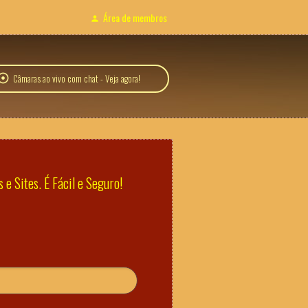
Área de membros
Câmaras ao vivo com chat - Veja agora!
e Sites. É Fácil e Seguro!