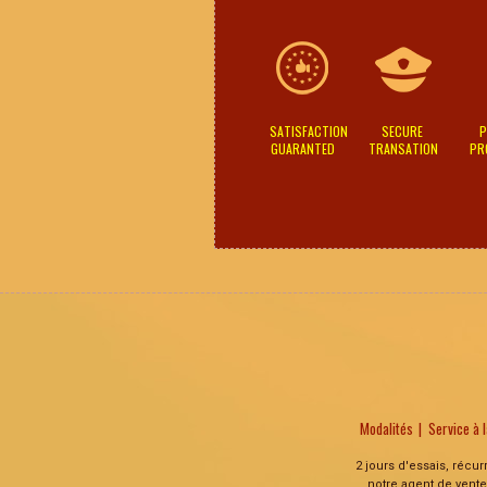
SATISFACTION
SECURE
P
GUARANTED
TRANSATION
PR
Modalités
Service à l
2 jours d'essais, récu
notre agent de vente