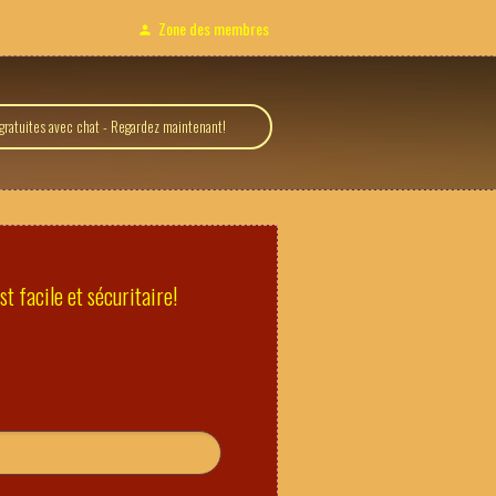
Zone des membres
ratuites avec chat - Regardez maintenant!
t facile et sécuritaire!