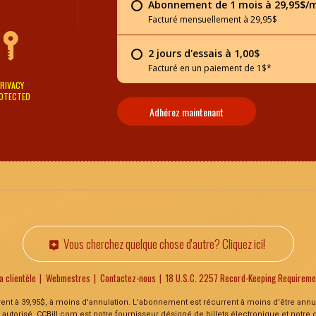
Abonnement de 1 mois à 29,95$/
Facturé mensuellement à 29,95$
2 jours d'essais à 1,00$
Facturé en un paiement de 1$*
RIVACY
OTECTED
Adhérez maintenant
Vous cherchez quelque chose d'autre? Cliquez ici!
a clientèle
Webmestres
Contactez-nous
18 U.S.C. 2257 Record-Keeping Requirem
rrent à 39,95$, à moins d'annulation. L'abonnement est récurrent à moins d'être ann
 autorisé. CCBill.com est notre fournisseur désigné de billets électronique et notre 