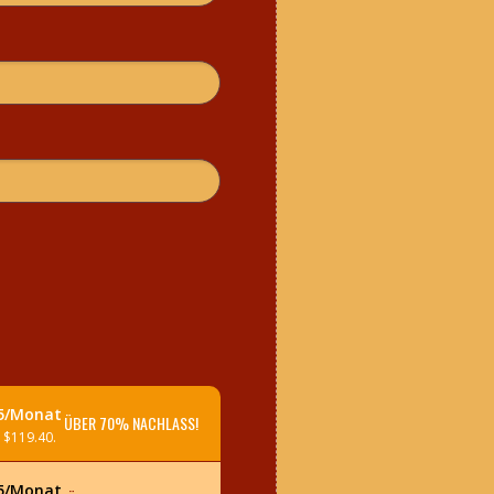
95/Monat
ÜBER 70% NACHLASS!
 $119.40.
95/Monat