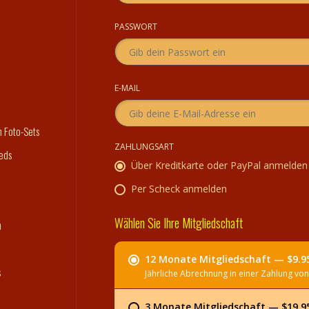
PASSWORT
E-MAIL
n Foto-Sets
ZAHLUNGSART
eds
Über Kreditkarte oder PayPal anmelden
Per Scheck anmelden
Wählen Sie Ihre Mitgliedschaft
n
12 Monate Mitgliedschaft — $9.
s
Jährliche Abrechnung in einer Zahlung von
3 Monate Mitgliedschaft — $19.