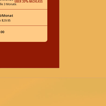
ÜBER 30% NACHLASS
lle 3 Monate.
95/Monat
n $29.95
.00