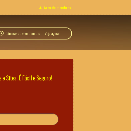
Área de membros
Câmaras ao vivo com chat - Veja agora!
e Sites. É Fácil e Seguro!