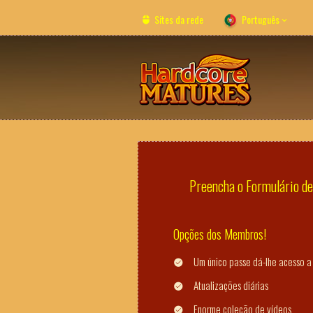
Sites da rede
Português
Preencha o Formulário de 
Opções dos Membros!
Um único passe dá-lhe acesso a 
Atualizações diárias
Enorme coleção de vídeos