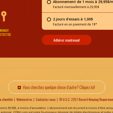
Abonnement de 1 mois à 29,95$/
Facturé mensuellement à 29,95$
2 jours d'essais à 1,00$
Facturé en un paiement de 1$*
RIVACY
OTECTED
Adhérez maintenant
Vous cherchez quelque chose d'autre? Cliquez ici!
a clientèle
Webmestres
Contactez-nous
18 U.S.C. 2257 Record-Keeping Requirem
rrent à 39,95$, à moins d'annulation. L'abonnement est récurrent à moins d'être ann
 autorisé. CCBill.com est notre fournisseur désigné de billets électronique et notre 