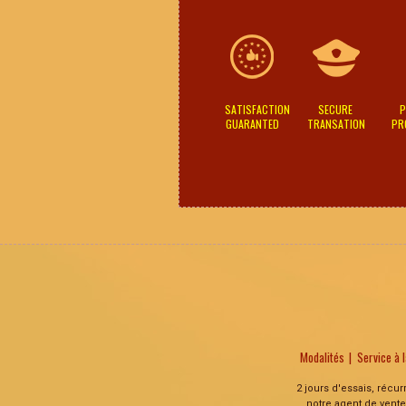
SATISFACTION
SECURE
P
GUARANTED
TRANSATION
PR
Modalités
Service à l
2 jours d'essais, récu
notre agent de vente