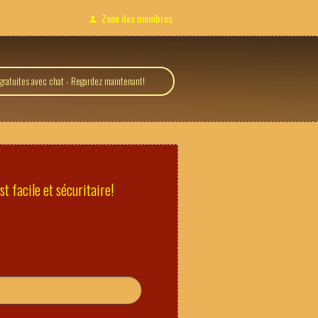
Zone des membres
ratuites avec chat - Regardez maintenant!
t facile et sécuritaire!